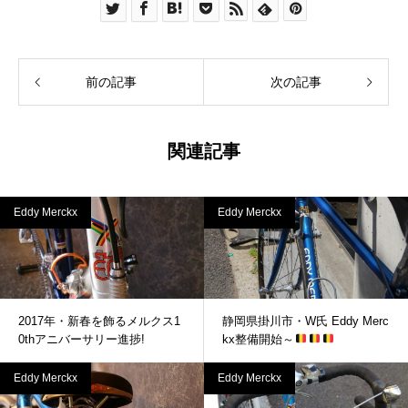
前の記事
次の記事
関連記事
Eddy Merckx
Eddy Merckx
2017年・新春を飾るメルクス1
静岡県掛川市・W氏 Eddy Merc
0thアニバーサリー進捗!
kx整備開始～
Eddy Merckx
Eddy Merckx