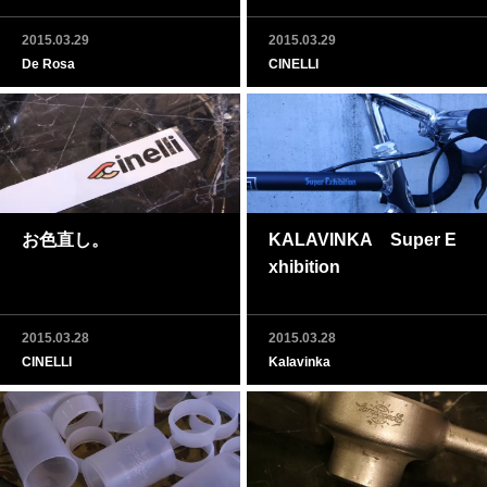
2015.03.29
2015.03.29
De Rosa
CINELLI
お色直し。
KALAVINKA Super E
xhibition
2015.03.28
2015.03.28
CINELLI
Kalavinka