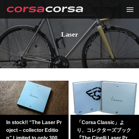
Laser
In stock!! “The Laser Pr
「Corsa Classic」よ
oject – collector Editio
り、コレクターズブック
n” Limited to only 300 w
『The Cinelli Laser Proj