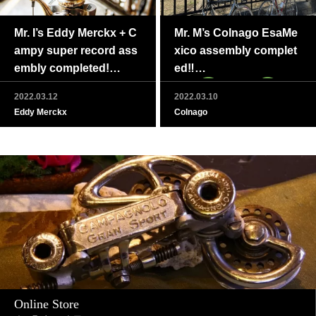
Mr. I’s Eddy Merckx + C
Mr. M’s Colnago EsaMe
ampy super record ass
xico assembly complet
embly completed!
ed‼
2022.03.12
2022.03.10
Eddy Merckx
Colnago
‼
Online Store