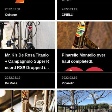
2022.03.31
2022.03.19
Colnago
CINELLI
Mr. K’s De Rosa Titanio
Pinarello Montello over
+ Campagnolo Super R
haul completed!.
ecord RS‼ Dropped in
CorsaCorsa.
2022.03.19
2022.03.19
De Rosa
Pinarello