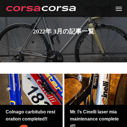
2022年 3月の記事一覧
Colnago carbitubo rest
Mr. I’s Cinelli laser mia
oration completed‼
maintenance complete
d‼