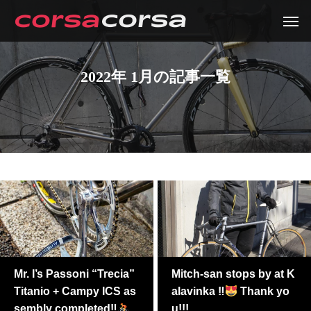
2022年 1月の記事一覧
Mr. I’s Passoni “Trecia”
Mitch-san stops by at K
Titanio + Campy ICS as
alavinka ‼
Thank yo
sembly completed‼
u!!!