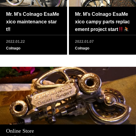
Mr. M’s Colnago EsaMe
Mr. M’s Colnago EsaMe
xico maintenance star
xico campy parts replac
t‼
ement project start
2022.01.22
2022.01.07
Colnago
Colnago
Online Store