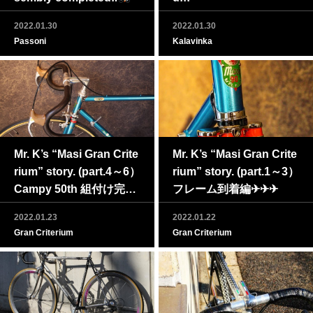
2022.01.30
2022.01.30
Passoni
Kalavinka
Mr. K’s “Masi Gran Crite
Mr. K’s “Masi Gran Crite
rium” story. (part.4～6）
rium” story. (part.1～3）
Campy 50th 組付け完了
フレーム到着編✈✈✈
編
2022.01.23
2022.01.22
Gran Criterium
Gran Criterium