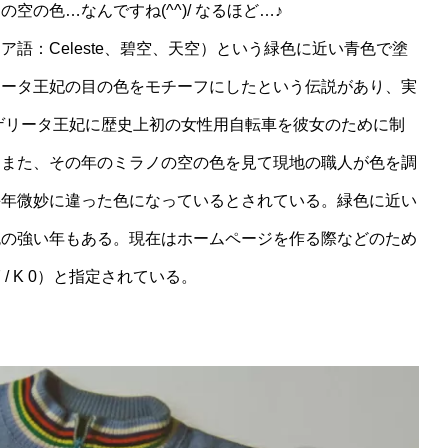
の色…なんですね(^^)/ なるほど…♪
語：Celeste、碧空、天空）という緑色に近い青色で塗
リータ王妃の目の色をモチーフにしたという伝説があり、実
ルゲリータ王妃に歴史上初の女性用自転車を彼女のために制
。また、その年のミラノの空の色を見て現地の職人が色を調
毎年微妙に違った色になっているとされている。緑色に近い
色の強い年もある。現在はホームページを作る際などのため
Y 27 / K 0）と指定されている。