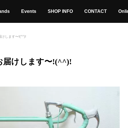
ands
Events
SHOP INFO
CONTACT
Onli
けします〜!(^^)!
お届けします〜!(^^)!
Stock coming soon