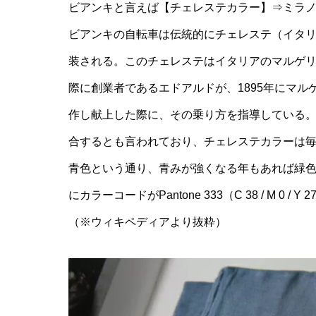
ビアンキと言えば【チェレステカラー】⇒ミラノの空
ビアンキの自転車は伝統的にチェレステ（イタリア
装される。このチェレステはイタリアのマルゲ
際に創業者であるエドアルドが、1895年にマ
作し献上した際に、その乗り方を指導している
合するとも言われており、チェレステカラーは
青色という通り、青みが強くなる年もあれば緑
にカラーコードがPantone 333（C 38 / M 0 / 
（※ウィキペディアより抜粋）