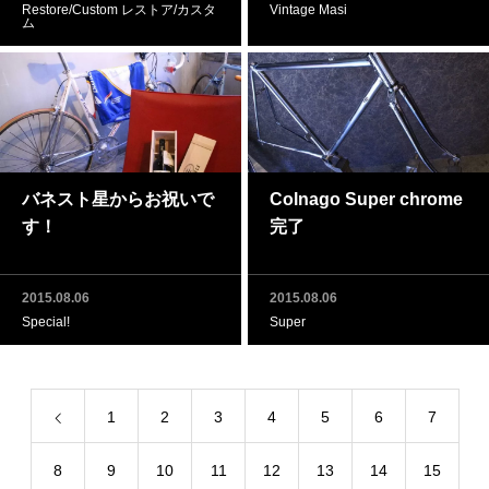
Restore/Custom レストア/カスタ
Vintage Masi
ム
バネスト星からお祝いで
Colnago Super chrome
す！
完了
2015.08.06
2015.08.06
Special!
Super
1
2
3
4
5
6
7
8
9
10
11
12
13
14
15