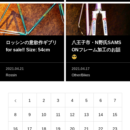
ロッシンの意欲作ギブリ
八王子市・N野氏SAMS
for sale‼ Size: 54cm
ONフレーム加工のお話
2021.04.21
2021.04.17
Rossin
Other/Bikes
1
2
3
4
5
6
7
8
9
10
11
12
13
14
15
16
17
18
19
20
21
22
23