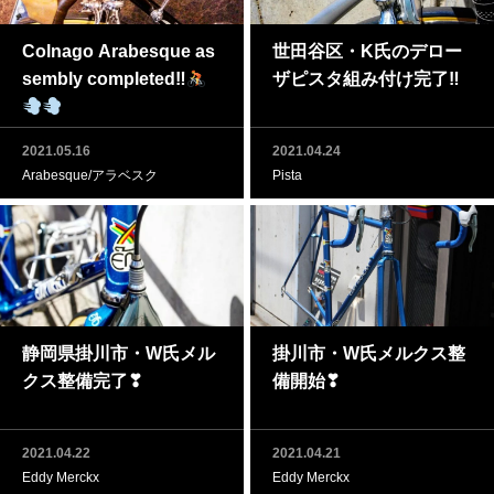
Colnago Arabesque as
世田谷区・K氏のデロー
sembly completed‼
ザピスタ組み付け完了‼
2021.05.16
2021.04.24
Arabesque/アラベスク
Pista
静岡県掛川市・W氏メル
掛川市・W氏メルクス整
クス整備完了❣
備開始❣
2021.04.22
2021.04.21
Eddy Merckx
Eddy Merckx