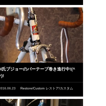
H氏プジョーのバーテープ巻き進行中!(^
^)!
2016.06.23
Restore/Custom レストア/カスタム