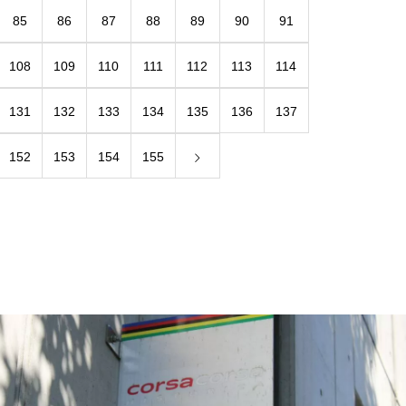
85
86
87
88
89
90
91
108
109
110
111
112
113
114
131
132
133
134
135
136
137
152
153
154
155