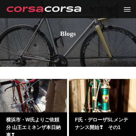
Blogs
横浜市・W氏よりご依頼
F氏・デローザSLメンテ
分 山王エミネンザ本日納
ナンス開始❣ その1
車❣