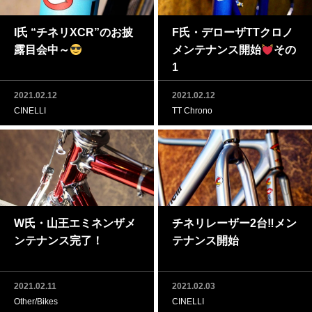
I氏 “チネリXCR”のお披
F氏・デローザTTクロノ
露目会中～
メンテナンス開始
その
1
2021.02.12
2021.02.12
CINELLI
TT Chrono
W氏・山王エミネンザメ
チネリレーザー2台‼メン
ンテナンス完了！
テナンス開始
2021.02.11
2021.02.03
Other/Bikes
CINELLI