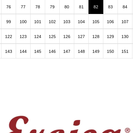
76
77
78
79
80
81
82
83
84
99
100
101
102
103
104
105
106
107
122
123
124
125
126
127
128
129
130
143
144
145
146
147
148
149
150
151