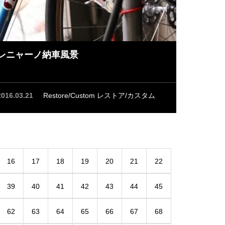
レニャーノ納車風景
2016.03.21
Restore/Custom レストア/カスタム
16
17
18
19
20
21
22
39
40
41
42
43
44
45
62
63
64
65
66
67
68