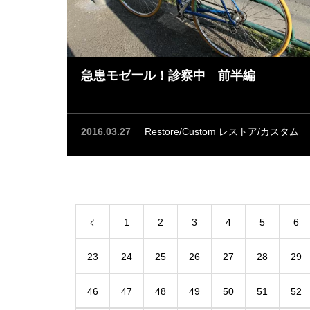
急患モゼール！診察中 前半編
2016.03.27
Restore/Custom レストア/カスタム
1
2
3
4
5
6
23
24
25
26
27
28
29
46
47
48
49
50
51
52