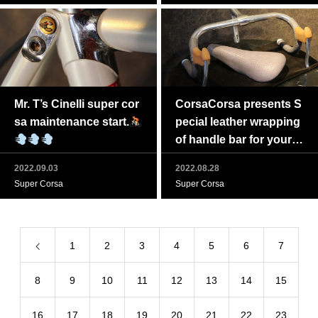
Mr. T’s Cinelli super cor
CorsaCorsa presents S
sa maintenance start.
pecial leather wrapping
of handle bar for your g
reat vintage bike.
2022.09.03
2022.08.28
Super Corsa
Super Corsa
1
2
3
4
5
6
7
8
9
10
11
12
13
14
15
16
17
18
19
20
21
22
23