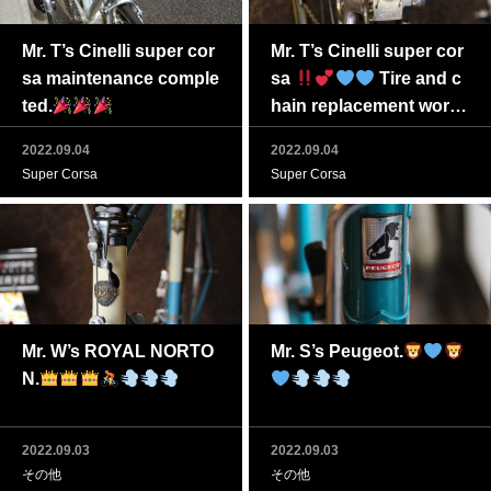
Mr. T’s Cinelli super cor
Mr. T’s Cinelli super cor
sa maintenance comple
sa
Tire and c
ted.
hain replacement work t
o be completed soon
2022.09.04
2022.09.04
Super Corsa
Super Corsa
Mr. W’s ROYAL NORTO
Mr. S’s Peugeot.
N.
2022.09.03
2022.09.03
その他
その他