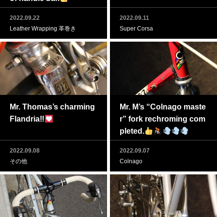
2022.09.22
2022.09.11
Leather Wrapping 革巻き
Super Corsa
Mr. Thomas’s charming
Mr. M’s “Colnago maste
Flandria‼
r” fork rechroming com
pleted.
2022.09.08
2022.09.07
その他
Colnago