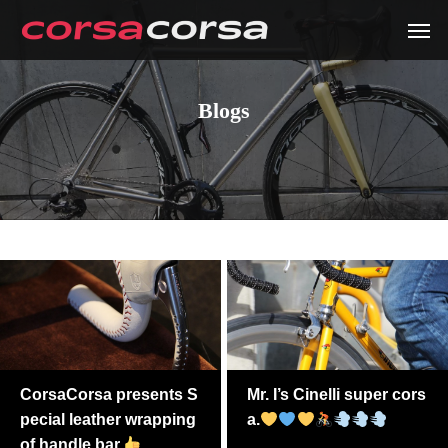
Blogs
CorsaCorsa presents S
Mr. I’s Cinelli super cors
pecial leather wrapping
a.
of handle bar.