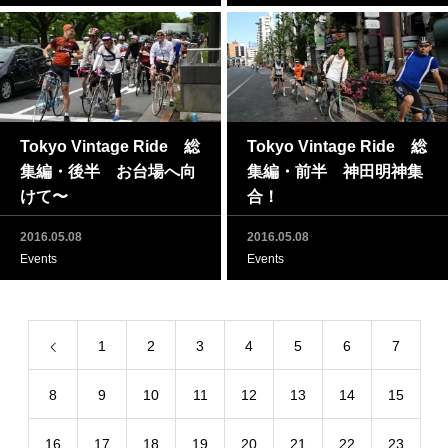
Tokyo Vintage Ride 総
Tokyo Vintage Ride 総
集編・後半 お台場へ向
集編・前半 神田明神集
けて〜
合！
2016.05.08
2016.05.08
Events
Events
1
2
3
4
5
6
7
8
9
10
11
12
13
14
15
16
17
18
19
20
21
22
23