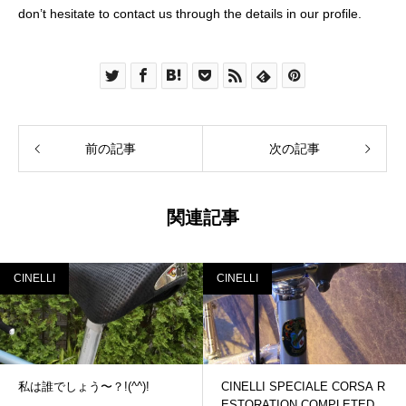
don’t hesitate to contact us through the details in our profile.
前の記事
次の記事
関連記事
CINELLI
CINELLI
私は誰でしょう〜？!(^^)!
CINELLI SPECIALE CORSA R
ESTORATION COMPLETED