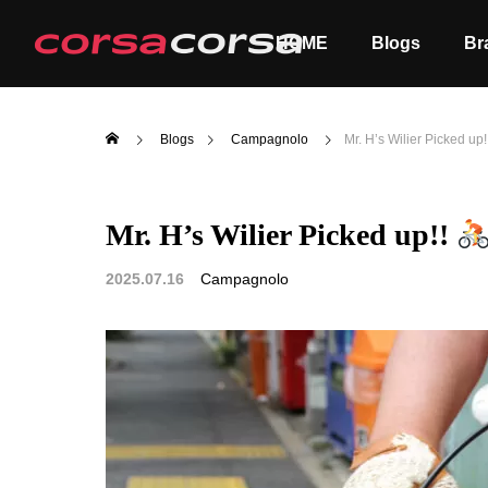
HOME
Blogs
Br
Blogs
Campagnolo
Mr. H’s Wilier Picked up!
Mr. H’s Wilier Picked up!!
ALL
Order
2025.07.16
Campagnolo