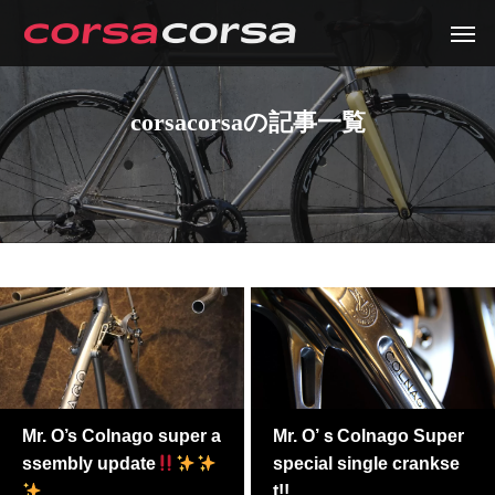
corsacorsaの記事一覧
Mr. O’s Colnago super a
Mr. O’ｓColnago Super
ssembly update
special single crankse
t!!