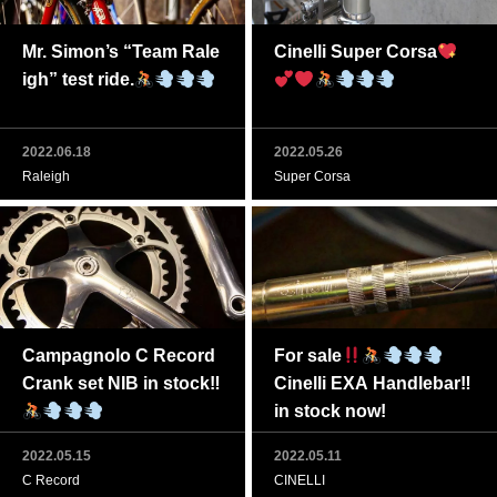
Mr. Simon’s “Team Rale
Cinelli Super Corsa
igh” test ride.
2022.06.18
2022.05.26
Raleigh
Super Corsa
Campagnolo C Record
For sale
Crank set NIB in stock‼
Cinelli EXA Handlebar‼
in stock now!
2022.05.15
2022.05.11
C Record
CINELLI