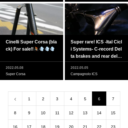
Cinelli Super Corsa (bla
Super rare! ICS -Ital Cicl
ck) For sale‼
i Systems- C-record Del
ta brakes and rear dellei
rur in stock! Feel free to
2022.05.08
2022.05.05
PM us!
Super Corsa
Campagnolo ICS
1
2
3
4
5
6
7
8
9
10
11
12
13
14
15
16
17
18
19
20
21
22
23