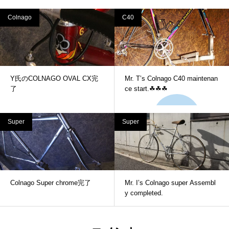
Colnago
C40
Y氏のCOLNAGO OVAL CX完
Mr. T’s Colnago C40 maintenan
了
ce start.☘☘☘
Super
Super
Colnago Super chrome完了
Mr. I’s Colnago super Assembl
y completed.