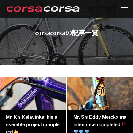
corsacorsaの記事一覧
Mr. K’s Kalavinka, his a
Mr. S’s Eddy Merckx ma
ssemble project comple
intenance completed
ted