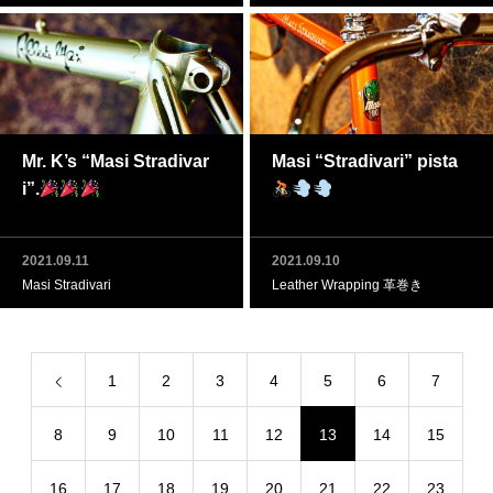
Mr. K’s “Masi Stradivar
Masi “Stradivari” pista
i”.
2021.09.11
2021.09.10
Masi Stradivari
Leather Wrapping 革巻き
1
2
3
4
5
6
7
8
9
10
11
12
13
14
15
16
17
18
19
20
21
22
23