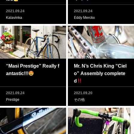
2021.09.24
2021.09.24
Kalavinka
Eddy Merckx
“Masi Prestige” Really f
Mr. N’s Chris King “Ciel
antastic!!!
o” Assembly complete
d
2021.09.24
2021.09.20
Prestige
その他