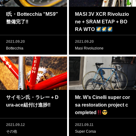
I氏・Bottecchia “MS9″
MASI 3V XCR Rivoluzio
整備完了‼
ne + SRAM ETAP + BO
RA WTO
2021.09.20
2021.09.20
Bottecchia
Masi Rivoluzione
サイモン氏・ラレー + D
Mr. W’s Cinelli super cor
ura-ace組付け進捗‼
sa restoration project c
ompleted
2021.09.12
2021.09.11
その他
Super Corsa