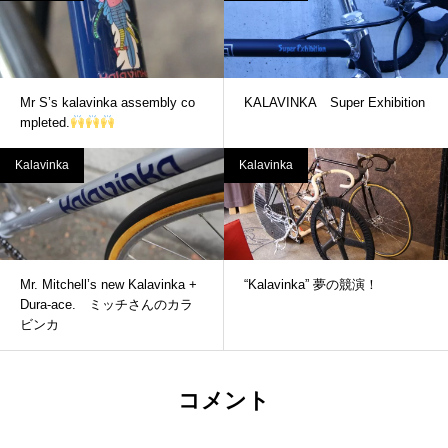
Mr S’s kalavinka assembly co
KALAVINKA Super Exhibition
mpleted.
Kalavinka
Kalavinka
Mr. Mitchell’s new Kalavinka +
“Kalavinka” 夢の競演！
Dura-ace. ミッチさんのカラ
ビンカ
コメント