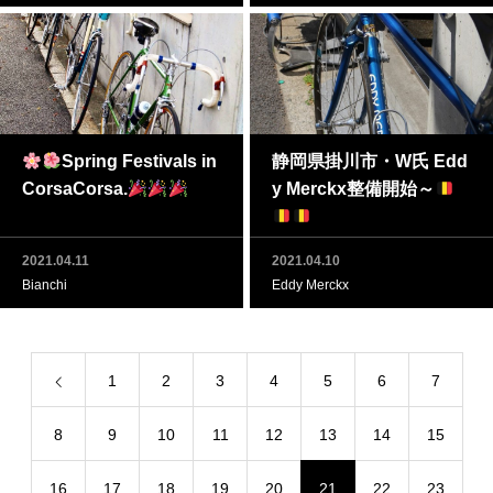
Spring Festivals in
静岡県掛川市・W氏 Edd
CorsaCorsa.
y Merckx整備開始～
2021.04.11
2021.04.10
Bianchi
Eddy Merckx
1
2
3
4
5
6
7
8
9
10
11
12
13
14
15
16
17
18
19
20
21
22
23