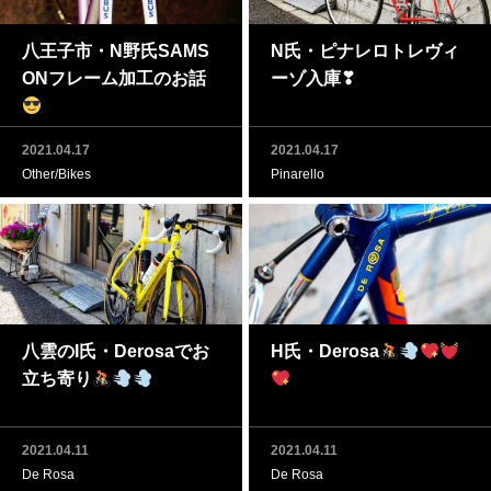
八王子市・N野氏SAMS
N氏・ピナレロトレヴィ
ONフレーム加工のお話
ーゾ入庫❣
2021.04.17
2021.04.17
Other/Bikes
Pinarello
八雲のI氏・Derosaでお
H氏・Derosa
立ち寄り
2021.04.11
2021.04.11
De Rosa
De Rosa