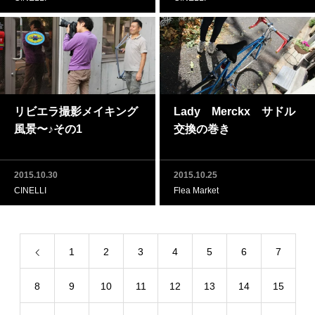
リビエラ撮影メイキング
Lady Merckx サドル
風景〜♪その1
交換の巻き
2015.10.30
2015.10.25
CINELLI
Flea Market
1
2
3
4
5
6
7
8
9
10
11
12
13
14
15