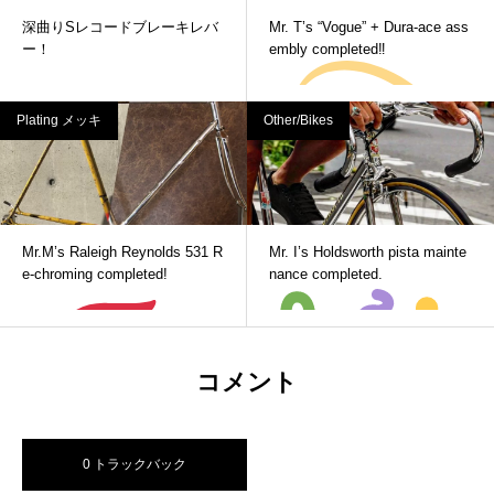
深曲りSレコードブレーキレバ
Mr. T’s “Vogue” + Dura-ace ass
ー！
embly completed‼
Plating メッキ
Other/Bikes
Mr.M’s Raleigh Reynolds 531 R
Mr. I’s Holdsworth pista mainte
e-chroming completed!
nance completed.
コメント
0 トラックバック