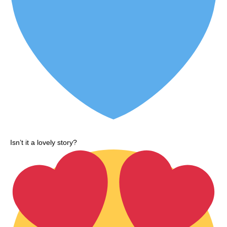
Isn’t it a lovely story?