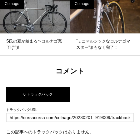
Colnago
Colnago
S氏の夏が始まる〜コルナゴ完
“ミニマルシックなコルナゴマ
了!(^^)!
スター”まもなく完了！
コメント
0 トラックバック
トラックバックURL
この記事へのトラックバックはありません。