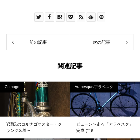
前の記事
次の記事
関連記事
Colnago
Arabesque/アラベスク
Y澤氏のコルナゴマスター・ク
ビューン〜走る「アラベスク」
ランク装着〜
完成!(^^)!