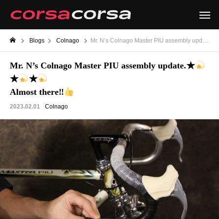
Blogs
Colnago
Mr. N’s Colnago Master PIU assembly update.★
Mr. N’s Colnago Master PIU assembly update.★
★
★
Almost there‼
2023.02.01
Colnago