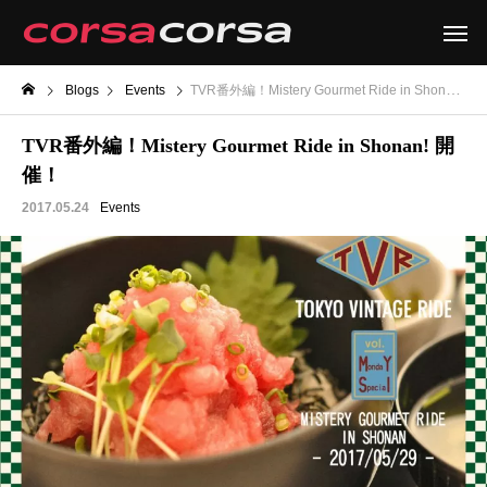
Blogs
Events
TVR番外編！Mistery Gourmet Ride in Shonan! 開催！
TVR番外編！Mistery Gourmet Ride in Shonan! 開
催！
2017.05.24
Events