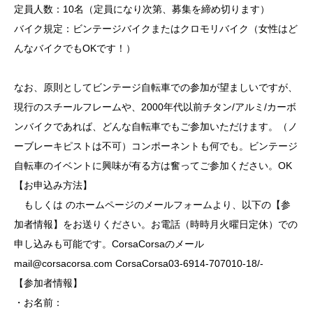
定員人数：10名（定員になり次第、募集を締め切ります）
バイク規定：ビンテージバイクまたはクロモリバイク（女性はど
んなバイクでもOKです！）
なお、原則としてビンテージ自転車での参加が望ましいですが、
現行のスチールフレームや、2000年代以前チタン/アルミ/カーボ
ンバイクであれば、どんな自転車でもご参加いただけます。（ノ
ーブレーキピストは不可）コンポーネントも何でも。ビンテージ
自転車のイベントに興味が有る方は奮ってご参加ください。OK
【お申込み方法】
もしくは
のホームページ
のメールフォームより、以下の【参
加者情報】をお送りください。お電話（時時月火曜日定休）での
申し込みも可能です。CorsaCorsaのメール
mail@corsacorsa.com
CorsaCorsa
03-6914-707010-18/-
【参加者情報】
・お名前：