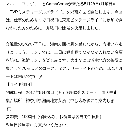
マルコ・ファヴァロとCorsaCorsaが来たる5月29日(月曜日)に
「TVRミステリーグルメライド」を湘南方面で開催します。今回
は、仕事のため今まで日祝日に東京ビンテージライドに参加でき
なかった方のために、月曜日の開催を決定しました。
交通量の少ない平日に、湘南方面の風を感じながら、海沿いを走
りましょう。ランチでは、土日は観光客でなかなか入れない名店
を訪れ、海鮮ランチを楽しみます。大まかには湘南地方の某所に
集合して70㎞ほどのコース。ミステリーライドのため、店名とル
ートは内緒です(^^)/
【ライド詳細】
開催日程：2017年5月29日（月）9時30分スタート、雨天中止
集合場所：神奈川県湘南地方某所（申し込み後にご案内しま
す）
参加費：1000円（保険込み、お食事は各自でご負担）
※当日担当者にお支払いください。