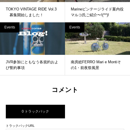
TOKYO VINTAGE RIDE Vol.3
Marineビンテージライド案内役
募集開始しました！
マルコ氏ご紹介〜!(^^)!
Events
Events
JVR参加にともなう各規約およ
南房総FERRO Mari e Montiそ
び誓約事項
の1・前夜祭風景
コメント
0 トラックバック
トラックバックURL