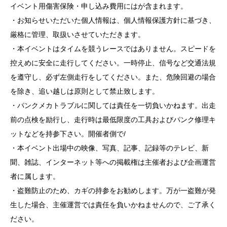
イベント用傷害保険・申し込み費用にはが含まれます。
・お知らせいただいた個人情報は、個人情報保護方針に基づき、
厳格に管理、取扱いさせていただきます。
・本イベントはタイムを競うレースではありません。スピードを
控えめに安全に走行してください。一時停止、信号など交通法規
を遵守し、必ず左側走行をしてください。また、危険回避の場合
を除き、追い越しは原則として禁止致します。
・パンクメカトラブルに関しては責任を一切負いかねます。出走
前の点検を励行し、走行時は最低限度の工具およびパンク修理キ
ットなどを持参下さい。開催者側で/
・本イベント出場中の映像、写真、記事、記録等のテレビ、新
聞、雑誌、インターネット等への掲載権は主催者および企画運営
者に属します。
・盗難防止のため、カギの持参をお勧めします。万が一盗難が発
生した場合、主催運営では責任を負いかねませんので、ご了承く
ださい。