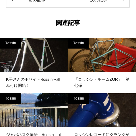
関連記事
Rossin
Rossin
K子さんのホワイトRossin〜組
「ロッシン・チームZOR」 第
み付け開始！
七弾
Rossin
Rossin
ジャポネスク物語 Rossin at
ロッシンレコードにクランクが