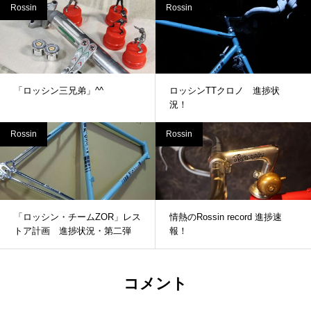
Rossin
Rossin
「ロッシン三兄弟」^^
ロッシンTTクロノ 進捗状
況！
Rossin
Rossin
「ロッシン・チームZOR」レス
情熱のRossin record 進捗速
トア計画 進捗状況・第二弾
報！
コメント