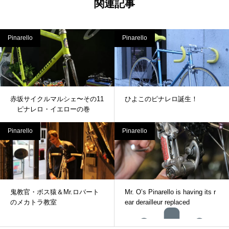
関連記事
Pinarello
Pinarello
赤坂サイクルマルシェ〜その11
ひよこのピナレロ誕生！
ピナレロ・イエローの巻
Pinarello
Pinarello
鬼教官・ボス猿＆Mr.ロバート
Mr. O’s Pinarello is having its r
のメカトラ教室
ear derailleur replaced