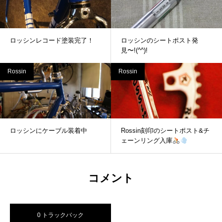
ロッシンレコード塗装完了！
ロッシンのシートポスト発
見〜!(^^)!
Rossin
Rossin
ロッシンにケーブル装着中
Rossin刻印のシートポスト&チ
ェーンリング入庫
コメント
0 トラックバック