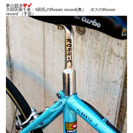
夢の競演
大田区南千束・S田氏のRossin record(奥） ボスの
Rossin
record
（手前）