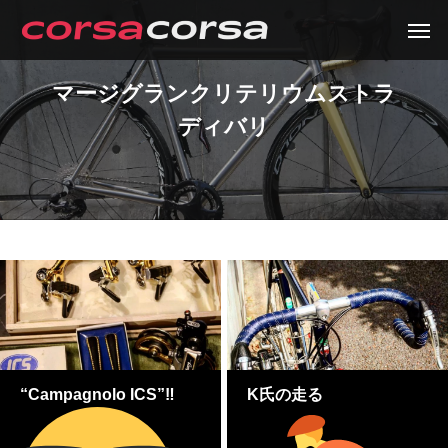
マージグランクリテリウムストラ
ディバリ
“Campagnolo ICS”‼
K氏の走る