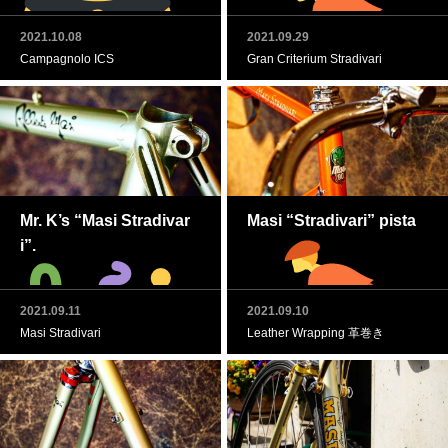
2021.10.08
2021.09.29
Campagnolo ICS
Gran Criterium Stradivari
Mr. K’s “Masi Stradivar
Masi “Stradivari” pista
i”.
2021.09.11
2021.09.10
Masi Stradivari
Leather Wrapping 革巻き