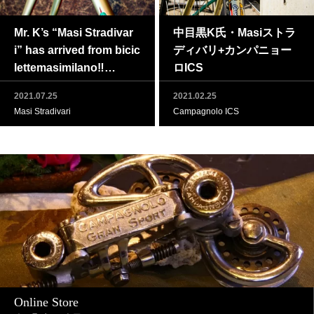
Mr. K’s “Masi Stradivar
中目黒K氏・Masiストラ
i” has arrived from bicic
ディバリ+カンパニョー
Masi Gran Criterium “St
lettemasimilano‼
ロICS
radivari”完了
2021.07.25
2021.02.25
Masi Stradivari
Campagnolo ICS
Online Store