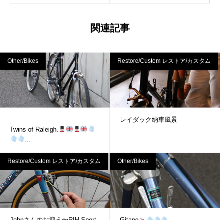
関連記事
Other/Bikes
Restore/Custom レストア/カスタム
レイダック納車風景
Twins of Raleigh.
Dream co-starring‼
Restore/Custom レストア/カスタム
Other/Bikes
Johnさんのお迎え〜RIH Sport
Gitane