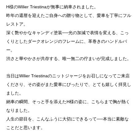
H様のWilier Triestinaが無事に納車されました。
昨年の還暦を迎えたご自身への贈り物として、愛車を丁寧にフル
レストア。
深く艶やかなキャンディ塗装──光の加減で表情を変える、こっ
くりとしたダークオレンジのフレームに、革巻きのハンドルバ
ー。
渋さと華やかさが共存する、唯一無二の佇まいが完成しました。
当日はWilier Triestinaのニットジャージをお召しになってご来店
くださり、その姿がまた愛車にぴったりで、とても嬉しく拝見し
ました。
納車の瞬間、そっと手を添えたH様の姿に、こちらまで胸が熱く
なりました。
人生の節目を、こんなふうに大切にできるって──本当に素敵な
ことだと思います。