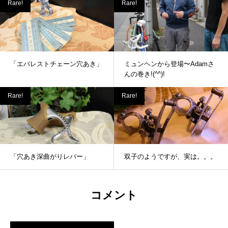
Rare!
Rare!
「エバレストチェーン穴あき」
ミュンヘンから登場〜Adamさ
んの巻き!(^^)!
Rare!
Rare!
「穴あき深曲がりレバー」
双子のようですが、実は。。。
コメント