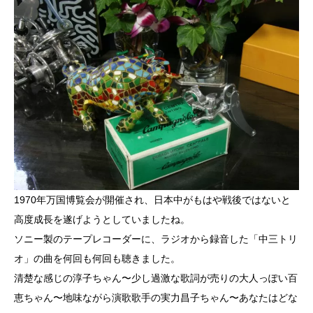
1970年万国博覧会が開催され、日本中がもはや戦後ではないと
高度成長を遂げようとしていましたね。
ソニー製のテープレコーダーに、ラジオから録音した「中三トリ
オ」の曲を何回も何回も聴きました。
清楚な感じの淳子ちゃん〜少し過激な歌詞が売りの大人っぽい百
恵ちゃん〜地味ながら演歌歌手の実力昌子ちゃん〜あなたはどな