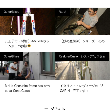
Other/Bikes
Rare!
八王子市・N野氏SAMSONフレ
【鉄の魔術師】シリーズ その
ーム加工のお話
1
Other/Bikes
Restore/Custom レストア/カスタム
Mr.L’s Cherubim frame has arriv
イタリア・トレヴィーゾの「S
ed at CorsaCorsa
CAPIN」完了です！
コメント