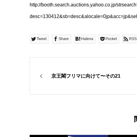
http://booth.search.auctions.yahoo.co.jp/strsearch
desc=130412&sb=desc&alocale=0jp&acc=jp&sell
Tweet
Share
Hatena
Pocket
RSS
京王閣フリマに向けて〜その21