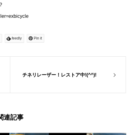
?
er=exbicycle
feedly
Pin it
チネリレーザー！レストア中!(^^)!
関連記事