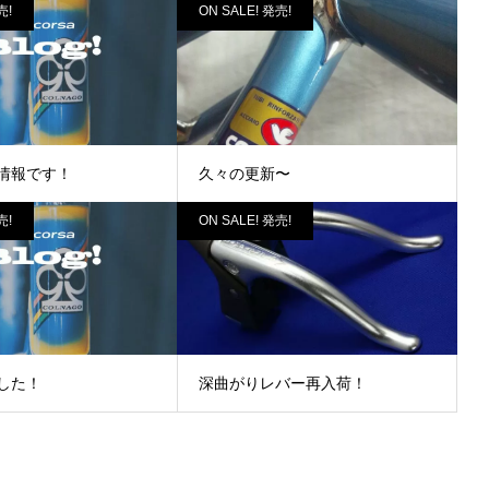
売!
ON SALE! 発売!
情報です！
久々の更新〜
売!
ON SALE! 発売!
した！
深曲がりレバー再入荷！