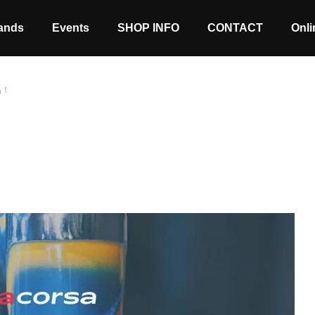
ands
Events
SHOP INFO
CONTACT
Onli
品！
Stock coming soon