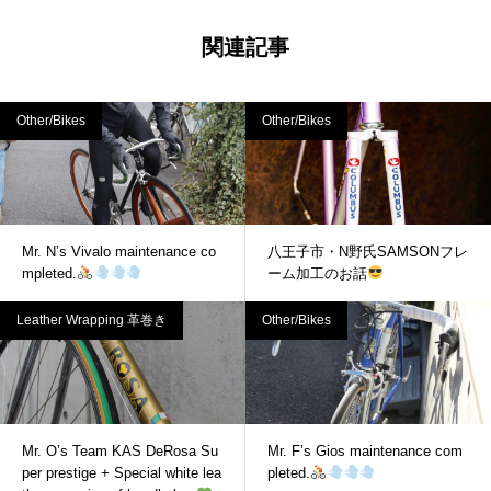
関連記事
Other/Bikes
Other/Bikes
Mr. N’s Vivalo maintenance co
八王子市・N野氏SAMSONフレ
mpleted.
ーム加工のお話
Leather Wrapping 革巻き
Other/Bikes
Mr. O’s Team KAS DeRosa Su
Mr. F’s Gios maintenance com
per prestige + Special white lea
pleted.