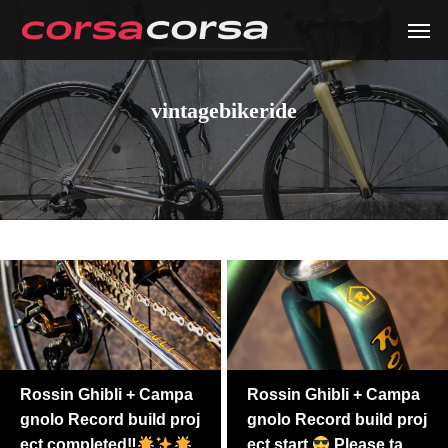
vintagebikeride
Rossin Ghibli + Campa
Rossin Ghibli + Campa
gnolo Record build proj
gnolo Record build proj
ect completed‼
ect start.
Please take