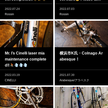
a closer look at “Rossin
2022.07.24
2022.07.03
original candy paint jo
Rossin
Rossin
b”.
Mr. I’s Cinelli laser mia
横浜市K氏・Colnago Ar
maintenance complete
abesque
d‼
2022.03.19
2021.07.30
CINELLI
Arabesque/アラベスク