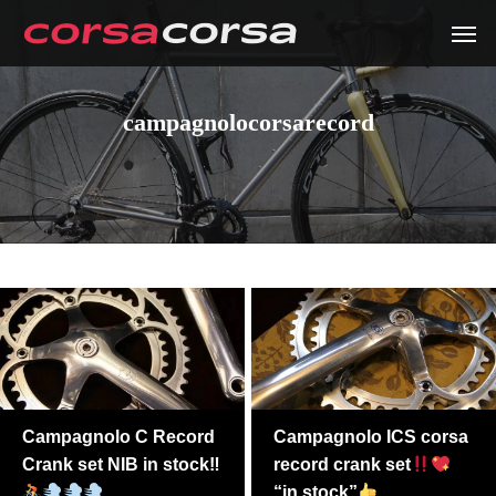
campagnolocorsarecord
Campagnolo C Record
Campagnolo ICS corsa
Crank set NIB in stock‼
record crank set
“in stock”