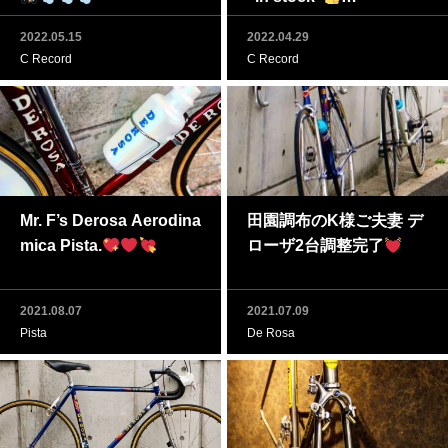
Feel free to ask in privat
2022.05.15
2022.04.29
e messages if intereste
C Record
C Record
d.
Mr. F’s Derosa Aerodina
田園調布のK様ご夫妻 デ
mica Pista.
ローザ2台調整完了
2021.08.07
2021.07.09
Pista
De Rosa