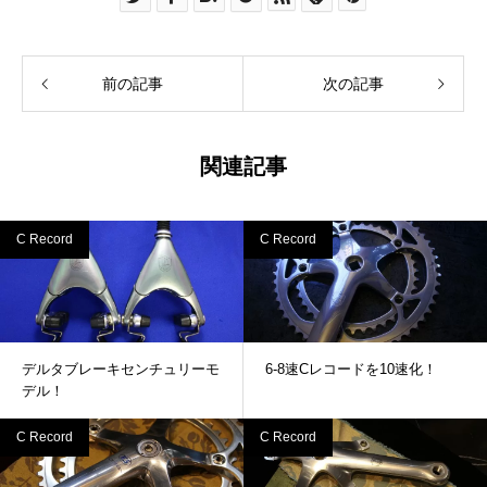
前の記事
次の記事
関連記事
C Record
C Record
デルタブレーキセンチュリーモ
6-8速Cレコードを10速化！
デル！
C Record
C Record