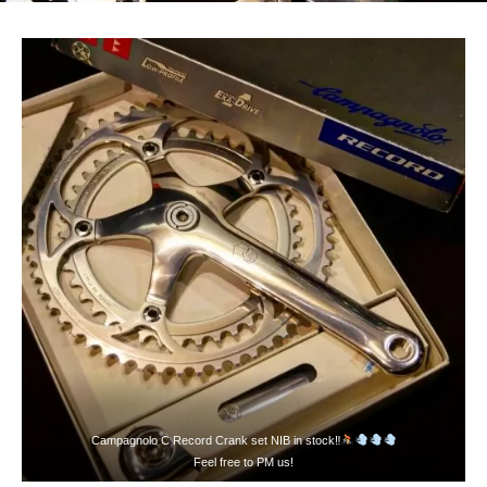
Campagnolo C Record Crank set NIB in stock‼
Feel free to PM us!