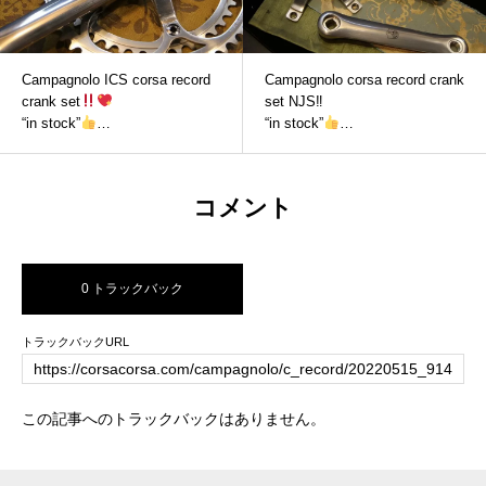
Campagnolo ICS corsa record
Campagnolo corsa record crank
crank set
set NJS‼
“in stock”
“in stock”
Feel free to ask in private mess
Feel free to ask in private mess
ages if interested.
ages if interested
コメント
0 トラックバック
トラックバックURL
この記事へのトラックバックはありません。