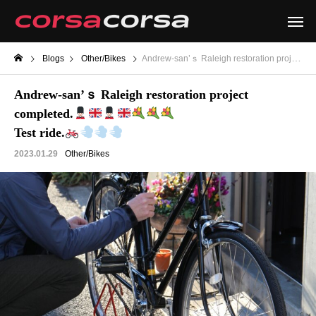
Blogs
Other/Bikes
Andrew-san’ｓ Raleigh restoration project completed.
Andrew-san’ｓ Raleigh restoration project
completed.
Test ride.
2023.01.29
Other/Bikes