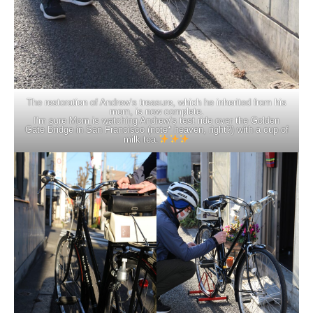
The restoration of Andrew’s treasure, which he inherited from his
mom, is now complete.
I’m sure Mom is watching Andrew’s test ride over the Golden
Gate Bridge in San Francisco (note* heaven, right?) with a cup of
milk tea.