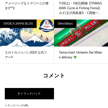
アメージングなトマジーニの巻
7/18(土)・19(日)開催【TAMAG
き!(^^)!
AWA Cycle & Fishing Festa】
玉川髙島屋S・C西館一階
アレーナホールにて！
EROICA JAPAN BLOG
Other/Bikes
エロイカジャパン2024 公式ツ
Tama-chan! Umberto Dei Milan
アー!!
o delivery
コメント
0 トラックバック
トラックバックURL