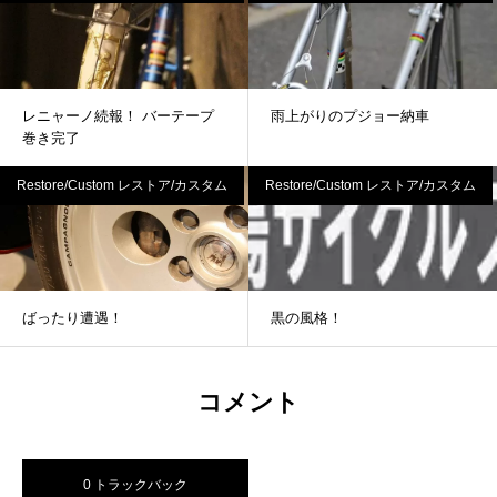
レニャーノ続報！ バーテープ
雨上がりのプジョー納車
巻き完了
Restore/Custom レストア/カスタム
Restore/Custom レストア/カスタム
ばったり遭遇！
黒の風格！
コメント
0 トラックバック