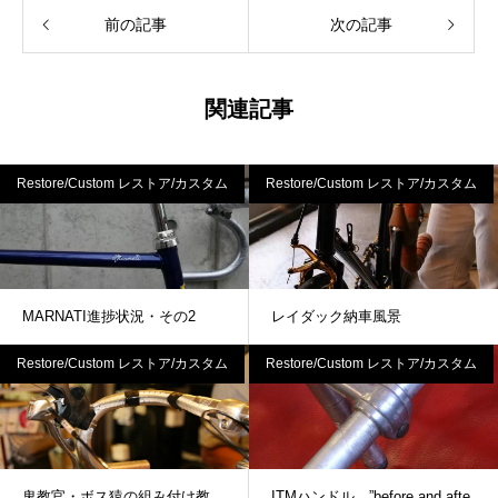
前の記事
次の記事
関連記事
Restore/Custom レストア/カスタム
Restore/Custom レストア/カスタム
MARNATI進捗状況・その2
レイダック納車風景
Restore/Custom レストア/カスタム
Restore/Custom レストア/カスタム
鬼教官・ボス猿の組み付け教
ITMハンドル ”before and afte