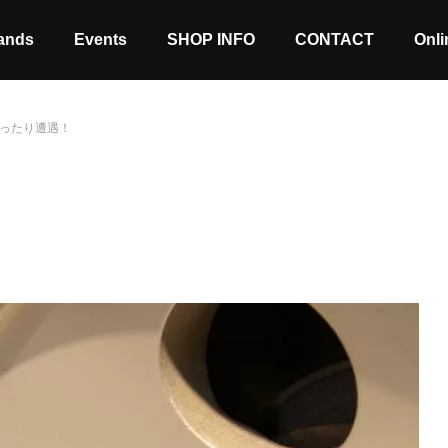
ands
Events
SHOP INFO
CONTACT
Onli
ったり遭遇！
Stock coming soon