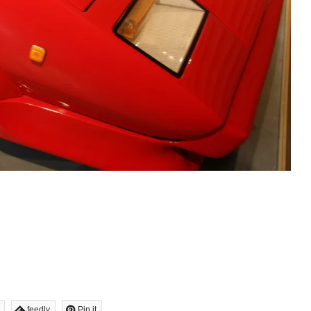
feedly
Pin it