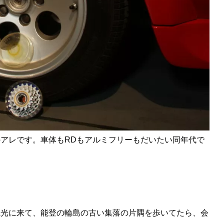
アレです。車体もRDもアルミフリーもだいたい同年代で
観光に来て、能登の輪島の古い集落の片隅を歩いてたら、会