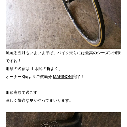
風薫る五月もいよいよ半ば。バイク乗りには最高のシーズン到来
ですね！
那須の名宿は
山水閣
の折よく、
オーナーK氏よりご依頼分
MARINONI
完了！
那須高原で過ごす
涼しく快適な夏がやってまいります。