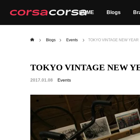
HOME
Blogs
Br
Blogs
Events
TOKYO VINTAGE NEW YE
TOKYO VINTAGE NEW
ALL
Order
2017.01.08
Events