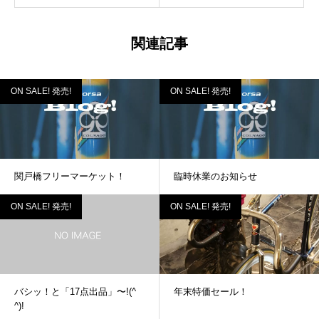
関連記事
ON SALE! 発売!
ON SALE! 発売!
関戸橋フリーマーケット！
臨時休業のお知らせ
ON SALE! 発売!
ON SALE! 発売!
バシッ！と「17点出品」〜!(^
年末特価セール！
^)!