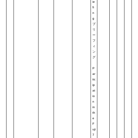
ie
fi
n
g
ブ
リ
ー
フ
ィ
ン
グ
P
ar
tic
ip
at
io
n
in
th
e
F
uji
7