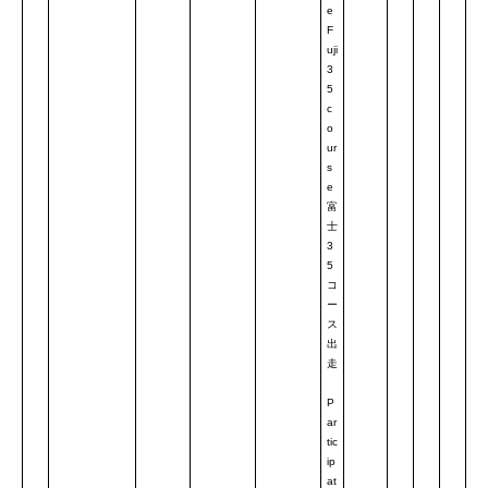
e
F
uji
3
5
c
o
ur
s
e
富
士
3
5
コ
ー
ス
出
走
P
ar
tic
ip
at