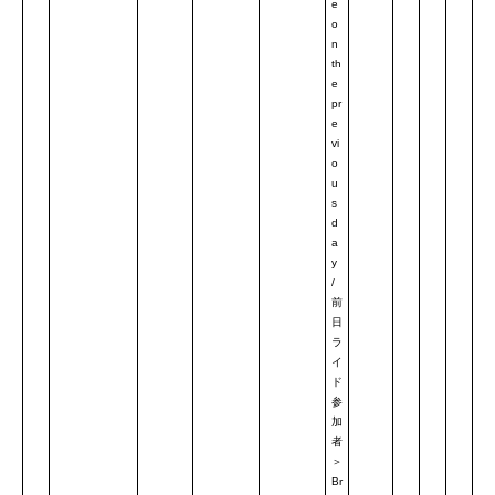
e
o
n
th
e
pr
e
vi
o
u
s
d
a
y
/
前
日
ラ
イ
ド
参
加
者
＞
Br