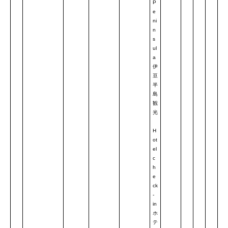
P
e
ni
n
s
ul
a
伊
豆
半
島
観
光
H
ot
el
c
h
e
ck
-
in
ホ
テ