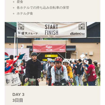
昼食
各ホテルでの持ち込み自転車の保管
ホテル夕食
DAY 3
3日目