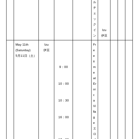
ル
チ
ェ
ッ
ク
イ
Izu
ン
伊豆
May 11th
Izu
Fr
(Saturday)
伊豆
e
5月11日（土）
e
ti
9：00
m
e
at
10：00
Er
oi
c
10：30
a
Vi
lla
16：00
g
e
エ
ロ