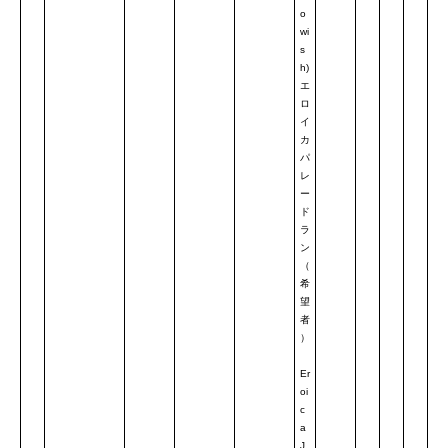
o
wi
s
h)
エ
ロ
イ
カ
パ
レ
ー
ド
ラ
ン
（
希
望
者
）
Er
oi
c
a
J