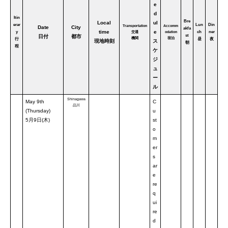
e
d
Itin
Bre
Local
ul
erar
Lun
Din
Transportation
Accomm
Date
City
akfa
time
e
y
ch
ner
交通
odation
st
日付
都市
機関
宿泊
行
昼
夜
現地時刻
ス
朝
程
ケ
ジ
ュ
ー
ル
Shinagawa
May 9th
C
品川
(Thursday)
u
5月9日(木)
st
o
m
er
s
ar
e
re
q
ui
re
d