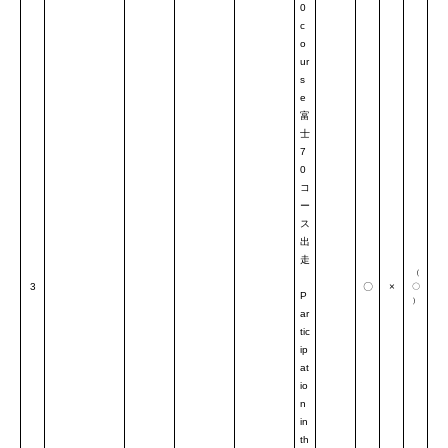
0
c
o
ur
s
e
富
士
7
0
コ
ー
ス
出
走
（
3
〇
×
〇
P
）
ar
tic
ip
at
io
n
in
th