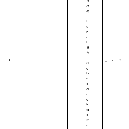
所
出
発
L
u
n
c
h
昼
食
2
〇
×
〇
Si
g
ht
s
e
ei
n
g
in
th
e
Iz
u