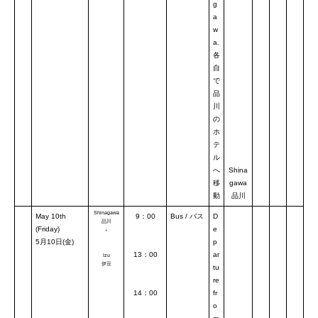
g
a
w
a.
各
自
で
品
川
の
ホ
テ
ル
へ
Shina
移
gawa
動
品川
Shinagawa
May 10th
9：00
Bus / バス
D
品川
(Friday)
e
↓
5月10日(金)
p
13：00
ar
Izu
伊豆
tu
re
14：00
fr
o