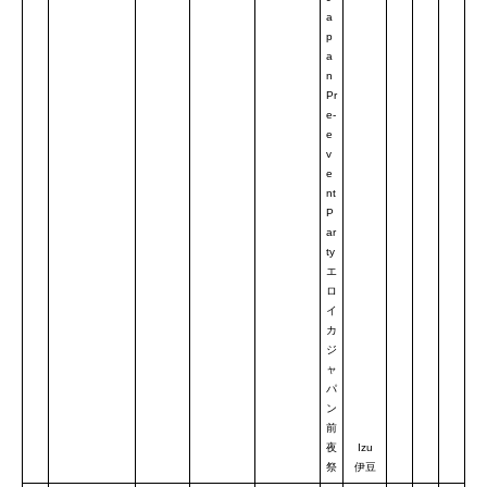
a
p
a
n
Pr
e-
e
v
e
nt
P
ar
ty
エ
ロ
イ
カ
ジ
ャ
パ
ン
前
夜
Izu
祭
伊豆