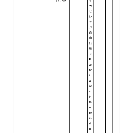
17：00
イ
カ
ビ
レ
ッ
ジ
自
由
行
動
＜
P
ar
tic
ip
a
nt
s
in
th
e
pr
e-
ri
d