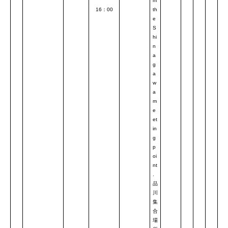
m
16：00
th
e
S
hi
n
a
g
a
w
a
m
e
et
in
g
p
oi
nt
.
品
川
集
合
場