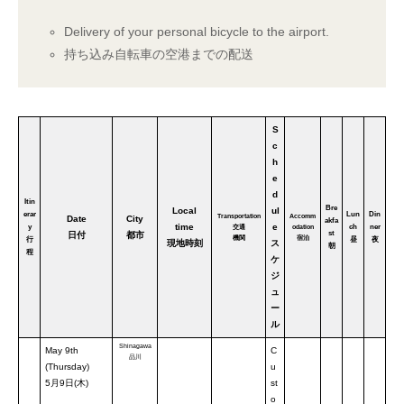
Delivery of your personal bicycle to the airport.
持ち込み自転車の空港までの配送
S
c
h
e
d
Itin
Bre
Local
ul
erar
Lun
Din
Transportation
Accomm
Date
City
akfa
time
e
y
ch
ner
交通
odation
st
日付
都市
機関
宿泊
行
昼
夜
現地時刻
ス
朝
程
ケ
ジ
ュ
ー
ル
Shinagawa
May 9th
C
品川
(Thursday)
u
5月9日(木)
st
o