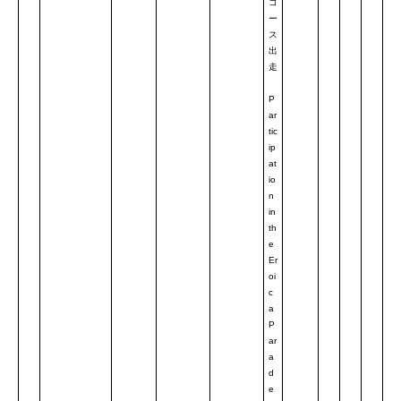
コ
ー
ス
出
走
P
ar
tic
ip
at
io
n
in
th
e
Er
oi
c
a
P
ar
a
d
e