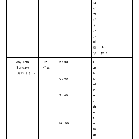
ロ
イ
カ
ジ
ャ
パ
ン
前
夜
Izu
祭
伊豆
May 12th
Izu
5：00
P
(Sunday)
伊豆
ar
5月12日（日）
tic
6：00
ip
at
io
7：00
n
in
th
e
S
18：00
a
m
ur