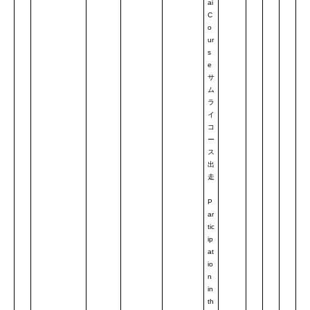
ai
C
o
ur
s
e
サ
ム
ラ
イ
コ
ー
ス
出
走
P
ar
tic
ip
at
io
n
in
th