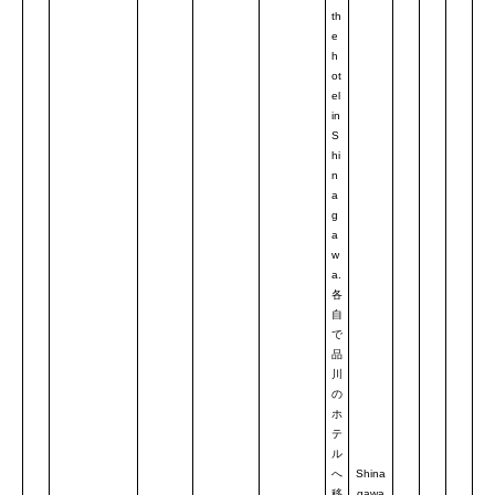
th
e
h
ot
el
in
S
hi
n
a
g
a
w
a.
各
自
で
品
川
の
ホ
テ
ル
へ
Shina
移
gawa