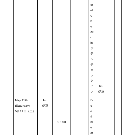
ot
el
c
h
e
ck
-
in
ホ
テ
ル
チ
ェ
ッ
ク
イ
Izu
ン
伊豆
May 11th
Izu
Fr
(Saturday)
伊豆
e
5月11日（土）
e
ti
9：00
m
e
at