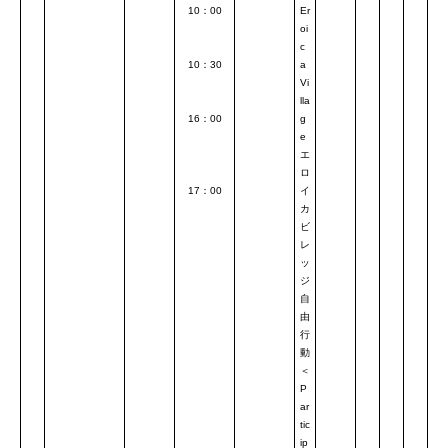
10：00
Er
oi
c
10：30
a
Vi
lla
16：00
g
e
エ
ロ
17：00
イ
カ
ビ
レ
ッ
ジ
自
由
行
動
＜
P
ar
tic
ip