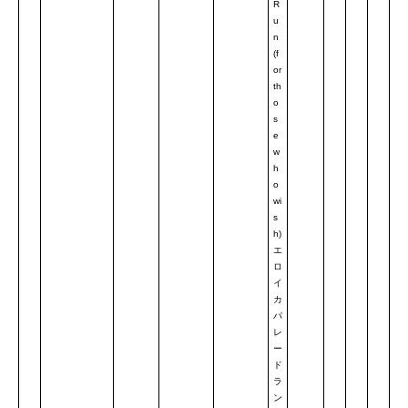
R
u
n
(f
or
th
o
s
e
w
h
o
wi
s
h)
エ
ロ
イ
カ
パ
レ
ー
ド
ラ
ン