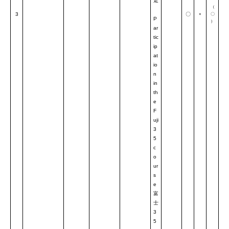
走
（
3
〇
×
〇
P
）
ar
tic
ip
at
io
n
in
th
e
F
uji
3
5
c
o
ur
s
e
富
士
3
5