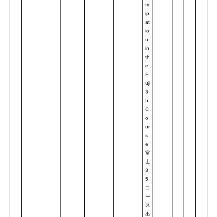
tic
ip
at
io
n
in
th
e
F
uji
3
5
C
o
ur
s
e
富
士
3
5
コ
ー
ス
出