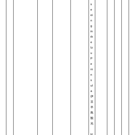
s
e
ei
n
g
in
th
e
Iz
u
P
e
ni
n
s
ul
a
伊
豆
半
島
観
光
H