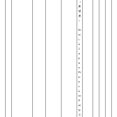
（
希
望
者
）
Er
oi
c
a
J
a
p
a
n
Pr
e-
e
v
e
nt
P
ar
ty
エ