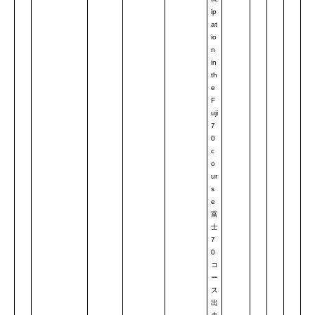
ip
at
io
n
in
th
e
F
uji
7
0
c
o
ur
s
e
富
士
7
0
コ
ー
ス
出