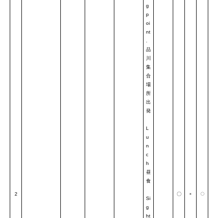
g
p
oi
nt
.
品
川
集
合
場
所
出
発
L
u
n
c
h
昼
食
2
〇
×
〇
Si
g
ht