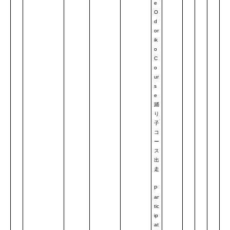
e
O
d
or
ik
o
C
o
ur
s
e
踊
り
子
コ
ー
ス
出
走
P
ar
tic
ip
at