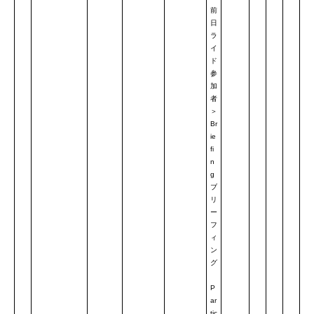
前
日
ラ
イ
ド
参
加
者
＞
Br
ie
fi
n
g
ブ
リ
ー
フ
ィ
ン
グ
P
ar
tic