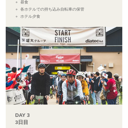
昼食
各ホテルでの持ち込み自転車の保管
ホテル夕食
DAY 3
3日目