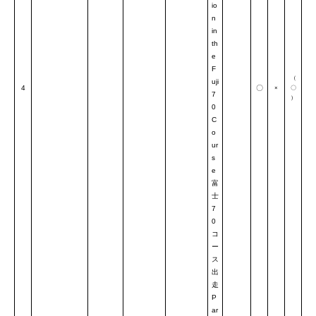
io
n
in
th
e
F
（
uji
4
〇
×
〇
7
）
0
C
o
ur
s
e
富
士
7
0
コ
ー
ス
出
走
P
ar