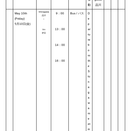
動
品川
Shinagawa
May 10th
9：00
Bus / バス
D
品川
(Friday)
e
↓
5月10日(金)
p
13：00
ar
Izu
伊豆
tu
re
14：00
fr
o
m
16：00
th
e
S
hi
n
a
g
a
w
a
m
e
et
in