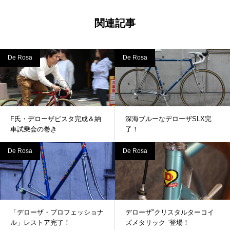
関連記事
De Rosa
De Rosa
F氏・デローザピスタ完成＆納
深海ブルーなデローザSLX完
車試乗会の巻き
了！
De Rosa
De Rosa
「デローザ・プロフェッショナ
デローザ”クリスタルターコイ
ル」レストア完了！
ズメタリック ”登場！