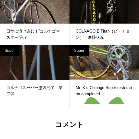
日常に溶け込む！”コルナゴマ
COLNAGO BiTitan（ビ・チタ
スター”完了
ン） 進捗状況
Super
Super
コルナゴスーパー塗装完了 第
Mr. K’s Colnago Super restorati
二弾
on completed.
コメント