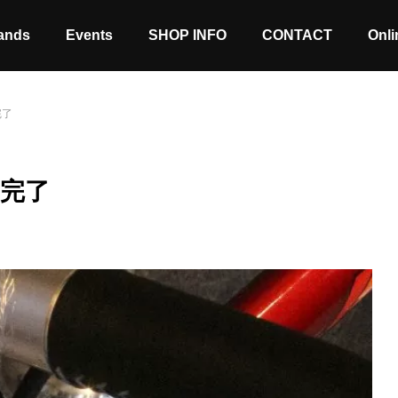
ands
Events
SHOP INFO
CONTACT
Onli
完了
X完了
Stock coming soon