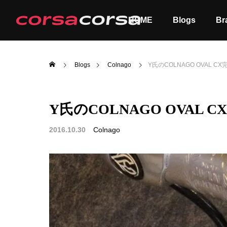
HOME
Blogs
Br
Blogs
Colnago
Y氏のCOLNAGO OVAL CX
Y氏のCOLNAGO OVAL C
ALL
Order
2016.10.30
Colnago